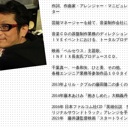
作詞、作曲家・アレンジャー・マニピュレ
ター
芸能マネージャーを経て、音楽制作会社に
音楽ＣＤの原盤制作業務のディレクション
ＩＶＥイベントにおける、トータルプロデ
映画「ペルセウス」主題歌。
ＩＮＦＩＸ長友氏プロデュースＣＤ。
千葉真一、一条和矢、ひと美、その他。
各種エンジニア業務等参加作品１００タイ
2013年よりル・クプルの藤田隆二の多く
2014年藤木あけみ『抱きしめた』大鶴義
2016年 日本ファルコム社CD『英雄伝説
リジナルサウンドトラック』アレンジを手
​2021年 藤井謙監督映画「スタートライ