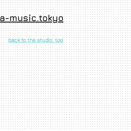
@a-music.tokyo
back to the studio top