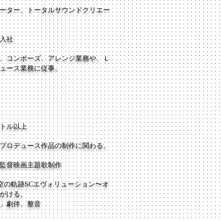
ーター、トータルサウンドクリエー
入社
、コンポーズ、アレンジ業務や、Ｌ
ュース業務に従事。
トル以上
のプロデュース作品の制作に関わる。
丹監督映画主題歌制作
 空の軌跡SCエヴォリューション〜オ
がける。
ン」劇伴、整音