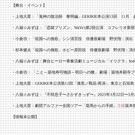
【舞台・イベント】
・上地大星：「鬼神の陰法師 黎明編」GEKIKIE本公演13回 11
​・八福☆みずほ：「恋獄プリズン」WaVe's第2回公演 コフレリオ
・小倉功：「祖国への挽歌」シン清宮役 俳優座劇場 野伏翔：演出
・杉本健太「祖国への挽歌」ホビー原田役 俳優座劇場 野伏翔：演
・八福☆みずほ：舞台ヒーロー青春活劇ミュージカル「イリクラ」Iridescen
・小倉功： 「こと～築地寿司物語～明日への轍」
劇場：築地本願寺ブデ
・上地大星：GEKIKE本公演第12回「漆黒ノ戰花-再演-」東京と石垣
・八福☆みずほ：『不咲息子〜さかずきっず〜』2023年3月22日〜3月
・​上地大星：劇団アルファー全国ツアー「龍馬からの手紙」
主役
坂本
【情報未公開】