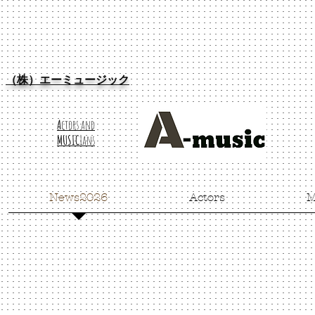
（株）エーミュージック
A
ctors and
MUSIC
ians
News2026
Actors
M