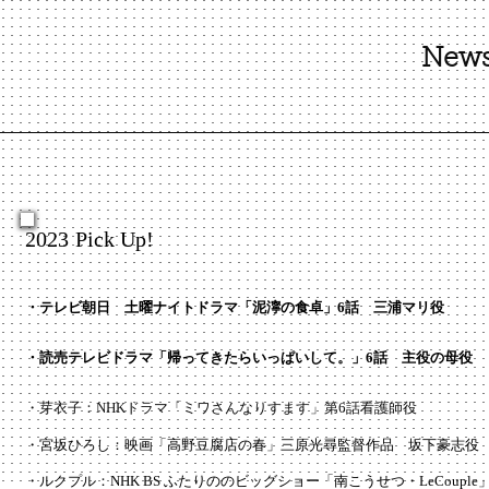
News
2023
Pick Up!
・
テレビ朝日 土曜ナイトドラマ「泥濘の食卓」
​6話 三浦マリ役
・読売テレビドラマ「帰ってきたらいっぱいして。」
​6話 主役の母役
・芽衣子：NHKドラマ「ミワさんなりすます」第6話看護師役
・宮坂ひろし：映画「高野豆腐店の春」三原光尋監督作品 坂下豪志役
・ルクプル：NHK BS ふたりののビッグショー「南こうせつ・LeCouple」