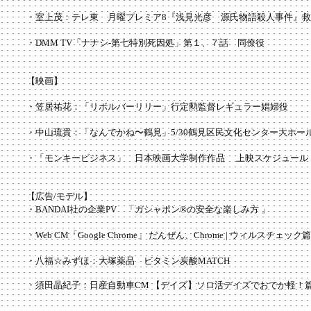
・室上茂：テレ東 月曜プレミア8『浅見光彦 源氏物語殺人事件』救急隊
・DMM TV「ナナシ-第七特別死因処」第１、７話 同僚役
【映画】
・笠居祐花：「リボルバーリリー」行定勲監督レギュラー娼婦役
​・中山琉貴：「なんでかね〜鶴見」5/30鶴見区民文化センター大ホール
​・
「モンキービジネス」 日本映画大学制作作品
上映スケジュール
【広告/モデル】
・BANDAI社の企業PV 「ガシャポン®の安全な楽しみ方 」
・Web CM「Google Chrome」 だんぜん、Chrome | ウィルスチェック篇
・八福☆みずほ：大塚薬品 ビタミン炭酸MATCH
​・須田晶紀子：日産自動車CM 【デイズ】ソロ活デイズでおでか軽！