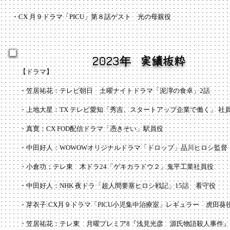
・CX 月９ドラマ「PICU」第８話ゲスト 光の母親役
2023年
実績抜粋
【ドラマ】
・笠居祐花：テレビ朝日 土曜ナイトドラマ「泥濘の食卓」2話
・上地大星：TX テレビ愛知「秀吉、スタートアップ企業で働く
」
社
・真寛：CX FOD配信ドラマ「憑きそい」駅員役​
・中田好人：WOWOWオリジナルドラマ「ドロップ」品川ヒロシ監
・小倉功；テレ東 木ドラ24「ゲキカラドウ２」鬼平工業社員役
・中田好人：
NHK 夜ドラ「超人間要塞ヒロシ戦記」15話 看守役
​・芽衣子:CX月９ドラマ「PICU小児集中治療室」レギュラー 虎田葵
・笠居祐花：テレ東 月曜プレミア8『浅見光彦 源氏物語殺人事件』北