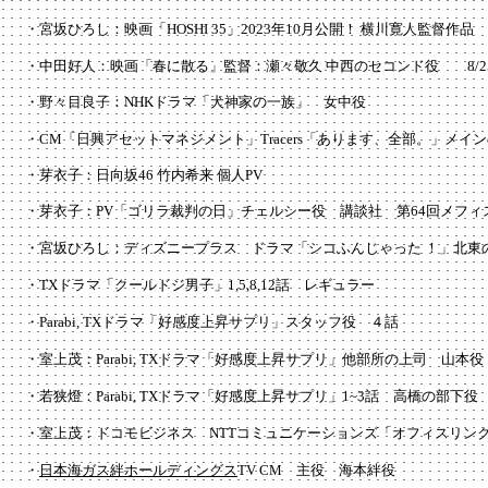
・宮坂ひろし：映画「HOSHI 35」2023年10月公開！ 横川寛人監督作品
・中田好人：
映画「春に散る」
監督：瀬々敬久
中西のセコンド役
8/2
・野々目良子：NHKドラマ「犬神家の一族」
​
女中役
・CM「日興アセットマネジメント」Tracers「あります、全部。」メイ
・芽衣子：
日向坂46 竹内希来 個人PV
・芽衣子：PV「ゴリラ裁判​の日」チェルシー役 講談社 第64回メフ
・宮坂ひろし：ディズニープラス ドラマ「シコふんじゃった ！」北東の
​・TXドラマ「クールドジ男子」1,5,8,12話 レギュラー
・Parabi, TXドラマ「好感度​上昇サプリ」スタッフ役 ４話
・室上茂：Parabi, TXドラマ「好感度​上昇サプリ」他部所の上司 山本役
・若狭燈：Parabi, TXドラマ「好感度​上昇サプリ」1~3話 高橋の部下役
・室上茂：ドコモビジネス NTTコミュニケーションズ「オフィスリン
・
日本海ガス絆ホールディングス
TV CM 主役 海本絆役