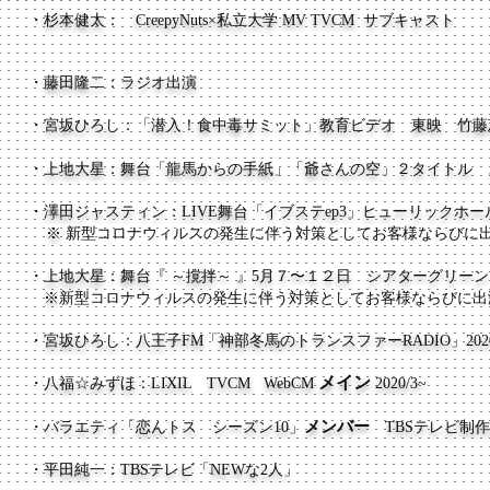
・杉本健太： CreepyNuts×私立大学 MV TVCM サブキャスト
・藤田隆二：ラジオ出演
・宮坂ひろし：「潜入！食中毒サミット」教育ビデオ 東映 竹
・​
上地大星：舞台「龍馬からの手紙」「爺さんの空」２タイトル
・澤田ジャスティン：LIVE舞台「イブステep3」
ヒューリックホー
※
新型コロナウィルスの発生に伴う対策としてお客様ならびに
・上地大星：舞台『 ～撹拌～ 』5月７〜１２日 シアターグリーン
​ ※
新型コロナウィルスの発生に伴う対策としてお客様ならびに出
・​宮坂ひろし：八王子FM「神部冬馬のトランスファーRADIO」202
メイン
・八福☆みずほ：LIXIL
TVCM
WebCM
2020/3~
メンバー
・バラエティ「恋んトス シーズン10」
TBSテレビ制作par
・平田純一：TBSテレビ「NEWな2人
」