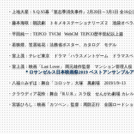
・上地大星：S.Q.S5幕『篁志季消失事件』2月20日～3月1日 全1
・藤本海咲：朗読劇 トキメキステーショナリーズ２​ 池袋オペラ
​・平田純一：TEPCO TVCM WebCM TEPCO歴半世紀以上篇
・​若狭燈、笠居祐花：法務省ポスター、カタログ モデル
・室上茂：テレビ東京 ドラマ「ハラスメントゲーム ドラマスペ
・​室上茂：映画「Last Lover」 岡元雄作監督 マンショ
＊ロサンゼルス日本映画祭2019 ベストアンサンブル
・八福☆みずほ：舞台「コロッケ」大塚 萬劇場 2019/1/9~13
・クラウディア花怜：舞台『R.U.R.』スラ役
せんがわ劇場 カレ
ル
・
​宮坂ひろし：映画「カツベン」監督：
周防正行 全国ロードショ