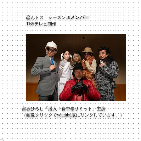
メンバー
恋んトス シーズン10
TBSテレビ制作
宮坂ひろし「潜入！食中毒サミット」主演
​（画像クリックでyoutubu版にリンクしています。）