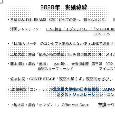
2020年
実績抜粋
・​八福☆みずほ: BEAMS CM「すべての愛へ、贈っちゃおう。」 BEAM
・澤田ジャスティン：
LIVE舞台「イブステep3」「『SCHOOL R
​ 10/29~11/8 ジャクソ
・
「LINEリサーチ」のコンセプト動画みんなが使うLINEで調査
・​
上地大星：舞台「龍馬からの手紙」
10/16 野方区民ホール
メイ
・藤本海咲：舞台「無風」「あの匂い」未来演劇部​ 第三弾 9/29~10
新宿スターフィールド アイエスフィー
居祐花：CONTE STAGE「夜空の星くず」夜空間がざびぃ
・笠
・出演映画「コントラ」が
北米最大規模の日本映画祭・JAPAN
ネクストジェネレーション・コンペティシ
主演
・​上地大星：舞台「オフダン！」-Office with Dance-
ナワ