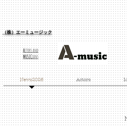
（株）エーミュージック
A
ctors and
MUSIC
ians
News2026
Actors
M