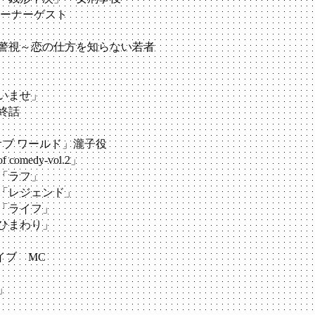
 コーナーゲスト
郎警視～恋の仕方を知らない若者
さいませ」
終話
オブ ワールド」瀧子役
omedy-vol.2」
ス「ラフ」
ス「レジェンド」
ス「ライフ」
とひまわり」
イブ MC
」