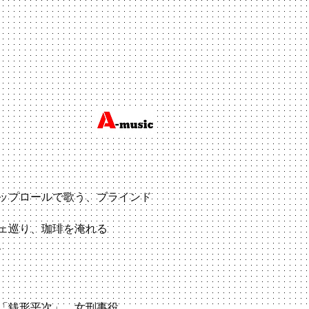
４月１１日
ップロールで歌う、ブラインド
ェ巡り、珈琲を淹れる
、
ー「銭形平次」 女刑事役