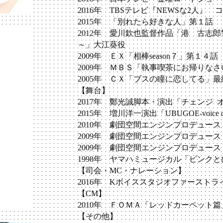
2016年 TBSテレビ『NEWSな2人』
2015年 「別れたら好きな人」第１話
2012年 愛川欽也監督作品「港 古志
～」大江葵役
2009年 ＥＸ「相棒season７」第１４話
2009年 ＭＢＳ「執事喫茶にお帰りな
2005年 ＣＸ「ブスの瞳に恋してる」最
【舞台】
2017年 鄭光誠脚本・演出「チェンジ 
2015年 増川洋一演出「UBUGOE-voice of c
2010年 劇団空間エンジンプロデュー
2009年 劇団空間エンジンプロデュー
2009年 劇団空間エンジンプロデュー
1998年 ヤマハミュージカル「ピンク
【司会・MC・ナレーション】
2016年 Kボイススタジオファーストラ
【CM】
2010年 ＦＯＭＡ「レッドカーペット篇
【その他】