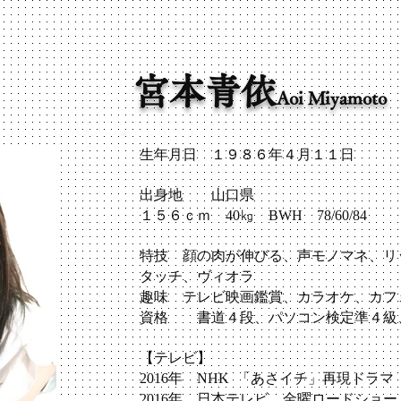
宮本青依
Aoi Miyamoto
生年月日 １９８６年
出身地 山口県
１５６ｃｍ 40㎏ BWH 78/60/84
特技 顔の肉が伸びる、声モノマネ、リ
タッチ、ヴィオラ
趣味 テレビ映画鑑賞、カラオケ、カフ
資格 書道４段、パソコン検定準４級
【テレビ】
​2016年 NHK 「あさイチ」再現ドラマ
2016年 日本テレビ 金曜ロードショ