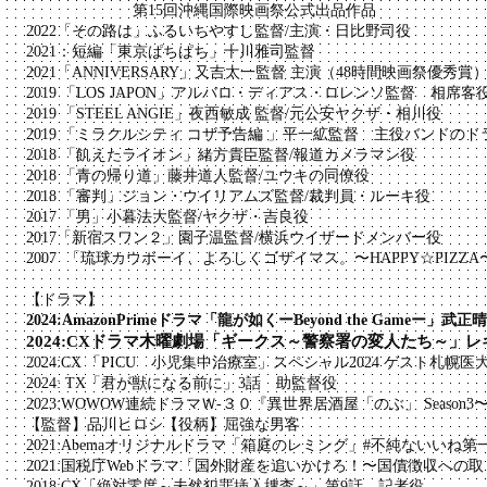
第15回沖縄国際映画祭公式出品作品
2022「その路は」ふるいちやすし監督/主演・日比野司役
2021：
短編「東京ぱちぱち
」十川雅司監督
2021「ANNIVERSARY」又吉太一監督 主演（48時間映画祭優秀賞
2019 「LOS JAPON」アルバロ・ディアス・ロレンソ監督
2019 「STEEL ANGIE」夜西敏成 監督/元公安ヤクザ・相川役
2019 「ミラクルシティ コザ予告編 」平一絋監督 主役バンドの
2018 「飢えたライオン」緒方貴臣監督/報道カメラマン役
2018 「青の帰り道」藤井道人監督/ユウキの同僚役
2018 「審判」ジョン・ウイリアムズ監督/裁判員・ルーキ役
2017 「男」小暮法大監督/ヤクザ・吉良役
2017「新宿スワン２」園子温
2007 「琉球カウボーイ、よろしくゴザイマス。〜HAPPY☆PIZ
【ドラマ】
2024:AmazonPrimeドラマ「龍が如くーBeyond the Ga
2024:
CXドラマ木曜劇場「ギークス～警察署の変人たち～」
2024:​CX 「PICU 小児集中治療室」スペシャル2024 ゲスト札幌
​2024:
TX「君が獣になる前に」3話 助監督役
2023:WOWOW連続ドラマＷ-３０『異世界居酒屋「のぶ」 Seaso
【監督】品川ヒロシ【役柄】屈強な男客
2021:Abemaオリジナルドラマ「箱庭のレミング」#不純ない
2021:国税庁Webドラマ「国外財産を追いかけろ！〜国債徴収への
2018:CX「絶対零度～未然犯罪挿入捜査～」第9話 記者役