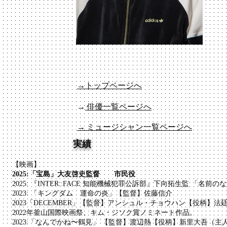
→トップページへ
→
俳優一覧ページへ
→
ミュージシャン一覧ページへ
実績
​
【映画】
2025:「宝島」大友啓史監督 市民役
2025: 『INTER::FACE 知能機械犯罪公訴部』下向拓生監 「
2023: 「キングダム 運命の炎」【監督】佐藤信介
2023「DECEMBER」【監督】アンシュル・チョウハン【役柄】法
2022年釜山国際映画祭、キム・ジソク賞ノミネート作品。
2023:「なんでかね〜鶴見」 【監督】渡辺熱【役柄】新里大吾（主