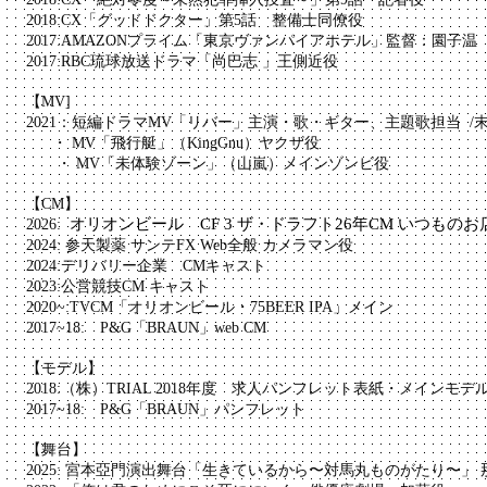
2018:CX「グッドドクター」第5話 整備士同僚役
2017:AMAZONプライム「東京ヴァンパイアホテル」監督：園子温
2017:RBC琉球放送ドラマ「尚巴志 」王側近役
【MV]
2021：短編ドラマMV「リバー」主演・歌・ギター、主題歌担当 /
・ MV「飛行艇」（KingGnu）ヤクザ役
・ MV「未体験ゾーン」（山嵐）メインゾンビ役
【CM】
オリオンビール CF 3 ザ・ドラフト26年CM いつものお
2026:
2024: 参天製薬 サンテFX Web全般 カメラマン役
2024:デリバリー企業 CMキャスト
2023:
公営競技
CM キャスト
2020~:TVCM「オリオンビール・75BEER IPA」メイン
2017~18: P&G「BRAUN」web CM
【モデル】
2018:（株）TRIAL 2018年度 求人パンフレット表紙・メインモデ
2017~18: P&G「BRAUN」パンフレット
【舞台】
2025: 宮本亞門演出舞台「生きているから〜対馬丸ものがたり〜」