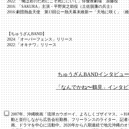
2022: 「俺は君のためにこそ死ににいく」俳優座劇場 加藤役
2016: 「SAKURA」主演・平野寅之助役（土佐脱藩の兵士）
2016:劇団熱血天使 第13回公ー熱天幕末維新ー「天地に咲く」〈
【ちゅうざんBAND】
2024:「オーバーフェンス」リリース
​2022:「オキナワ」リリース
ちゅうざんBANDインタビュ
「なんでかね〜鶴見」インタビ
2007年、沖縄映画「琉球カウボーイ、よろしくゴザイマス。～HA
動と並行しながら広告会社勤務、フリーランスのライター、記者を
画、ドラマを中心に活動中。2020年から八期連続で地元沖縄のオリオ